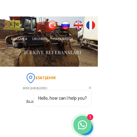
ANASAYFA
ÜRÜNLER
HAKKIMIZDA
İLETİŞİM
TÜRKİYE REFERANSLARI
ESKİŞEHİR
BÜYÜK ŞEHİR BELEDİYESİ
Hello, how can I help you?
Bir önceki sayfaya dön
1