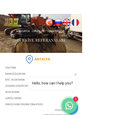
ANASAYFA
ÜRÜNLER
HAKKIMIZDA
İLETİŞİM
TÜRKİYE REFERANSLARI
ANTALYA
UĞUR TORNA
MAHMUTOĞULLARI MAK
KEPEZ MUSAR MAKİNA
Hello, how can I help you?
GÜVENMAK OTOMOTİV METAL İŞ MAK
VALERA MEKANİK
UÇAROĞLU MAKİNA
1
KORKUTELİ KONYA ÖZYILDIRIM TORNA ATÖLYESİ
ER-HA HARFİYAT NAK